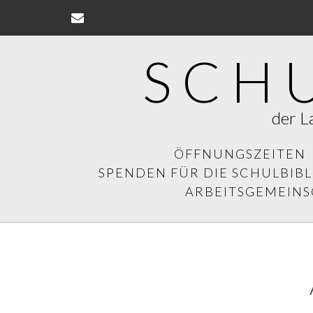
Skip
to
content
SCH
der L
ÖFFNUNGSZEITEN
SPENDEN FÜR DIE SCHULBIB
ARBEITSGEMEIN