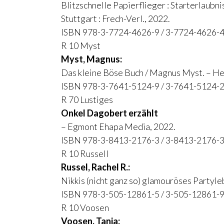
Blitzschnelle Papierflieger : Starterlaubn
Stuttgart : Frech-Verl., 2022.
ISBN 978-3-7724-4626-9 / 3-7724-4626-4
R 10 Myst
Myst, Magnus:
Das kleine Böse Buch / Magnus Myst. – He
ISBN 978-3-7641-5124-9 / 3-7641-5124-2
R 70 Lustiges
Onkel Dagobert erzählt
– Egmont Ehapa Media, 2022.
ISBN 978-3-8413-2176-3 / 3-8413-2176-3
R 10 Russell
Russel, Rachel R.:
Nikkis (nicht ganz so) glamouröses Partyl
ISBN 978-3-505-12861-5 / 3-505-12861-9
R 10 Voosen
Voosen, Tanja: