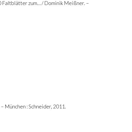
00 Faltblätter zum… / Dominik Meißner. –
 – München : Schneider, 2011.