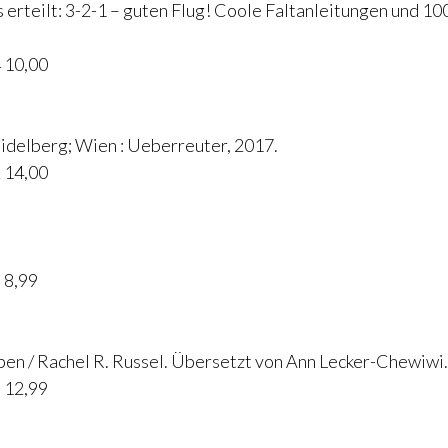
is erteilt: 3-2-1 – guten Flug! Coole Faltanleitungen und 1
 10,00
idelberg; Wien : Ueberreuter, 2017.
 14,00
 8,99
eben / Rachel R. Russel. Übersetzt von Ann Lecker-Chewiwi.
 12,99