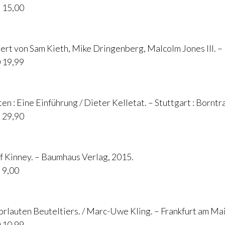
 15,00
iert von Sam Kieth, Mike Dringenberg, Malcolm Jones III. – 
 19,99
 : Eine Einführung / Dieter Kelletat. – Stuttgart : Borntr
 29,90
f Kinney. – Baumhaus Verlag, 2015.
 9,00
rlauten Beuteltiers. / Marc-Uwe Kling. – Frankfurt am Main
 10,99