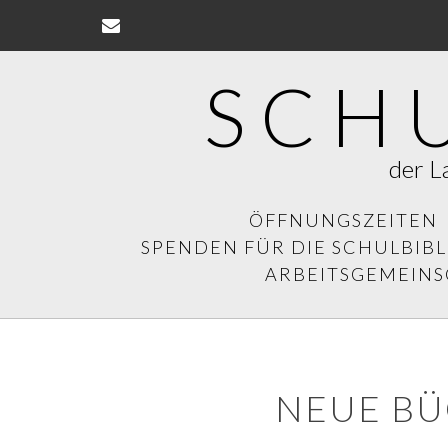
Skip
to
content
SCH
der L
ÖFFNUNGSZEITEN
SPENDEN FÜR DIE SCHULBIB
ARBEITSGEMEIN
NEUE BÜ