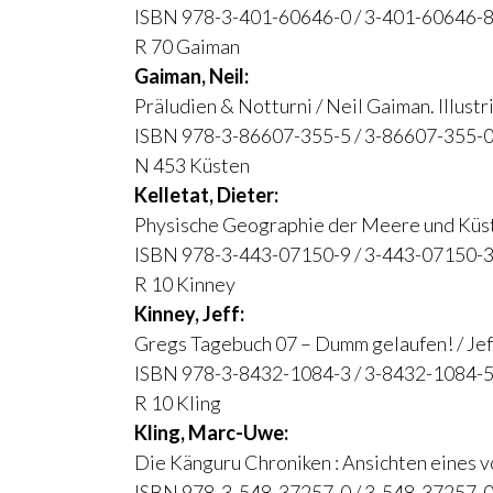
ISBN 978-3-401-60646-0 / 3-401-60646-8
R 70 Gaiman
Gaiman, Neil:
Präludien & Notturni / Neil Gaiman. Illustr
ISBN 978-3-86607-355-5 / 3-86607-355-0
N 453 Küsten
Kelletat, Dieter:
Physische Geographie der Meere und Küsten
ISBN 978-3-443-07150-9 / 3-443-07150-3
R 10 Kinney
Kinney, Jeff:
Gregs Tagebuch 07 – Dumm gelaufen! / Jef
ISBN 978-3-8432-1084-3 / 3-8432-1084-5
R 10 Kling
Kling, Marc-Uwe:
Die Känguru Chroniken : Ansichten eines vo
ISBN 978-3-548-37257-0 / 3-548-37257-0