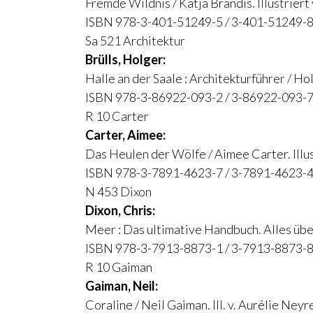
Fremde Wildnis / Katja Brandis. Illustriert
ISBN 978-3-401-51249-5 / 3-401-51249-8
Sa 521 Architektur
Brülls, Holger:
Halle an der Saale : Architekturführer / H
ISBN 978-3-86922-093-2 / 3-86922-093-7
R 10 Carter
Carter, Aimee:
Das Heulen der Wölfe / Aimee Carter. Illus
ISBN 978-3-7891-4623-7 / 3-7891-4623-4
N 453 Dixon
Dixon, Chris:
Meer : Das ultimative Handbuch. Alles über
ISBN 978-3-7913-8873-1 / 3-7913-8873-8
R 10 Gaiman
Gaiman, Neil:
Coraline / Neil Gaiman. Ill. v. Aurélie Ney