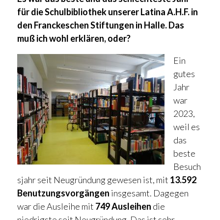
für die Schulbibliothek unserer Latina A.H.F. in
den Franckeschen Stiftungen in Halle. Das
muß ich wohl erklären, oder?
Ein
gutes
Jahr
war
2023,
weil es
das
beste
Besuch
sjahr seit Neugründung gewesen ist, mit
13.592
Benutzungsvorgängen
insgesamt. Dagegen
war die Ausleihe mit
749 Ausleihen
die
niedrigste seit Neugründung. Das ist sehr