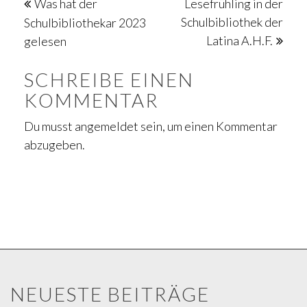
Beitragsnavigation
Was hat der
Lesefrühling in der
Schulbibliothek der
Schulbibliothekar 2023
Latina A.H.F.
gelesen
SCHREIBE EINEN
KOMMENTAR
Du musst
angemeldet
sein, um einen Kommentar
abzugeben.
NEUESTE BEITRÄGE